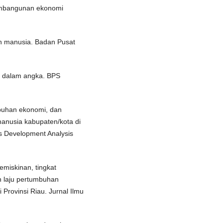
embangunan ekonomi
an manusia. Badan Pusat
bi dalam angka. BPS
buhan ekonomi, dan
nusia kabupaten/kota di
s Development Analysis
kemiskinan, tingkat
 laju pertumbuhan
rovinsi Riau. Jurnal Ilmu