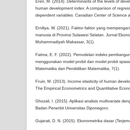
Eren, M. (2014). Determinants of the levels of dev
human development index: A comparison of regressi
dependent variables. Canadian Center of Science a
Erniliya, W. (2021). Faktor-faktor yang mempenga
manusia di Provinsi Sulawesi Selatan. Jurnal Ekono
Muhammadiyah Makassar, 3(1).
Fatma, E. F. (2022). Pemodelan indeks pembangu
menggunakan model probit dan model probit spasi
Matematika dan Pendidikan Matematika, 7(1).
Fruin, M. (2013). Income elasticity of human deve
The Empirical Econometrics and Quantitative Econo
Ghozali, I. (2015). Aplikasi analisis multivariate 
Badan Penerbit Universitas Diponegoro.
Gujarati, D. N. (2015). Ekonometrika dasar (Terjem