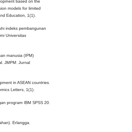
elopment based on the
on models for limited
nd Education, 1(1).
ruhi indeks pembangunan
mi Universitas
nan manusia (IPM)
al. JMPM: Jurnal
lopment in ASEAN countries.
mics Letters, 1(1).
dengan program IBM SPSS 20.
ahan). Erlangga.