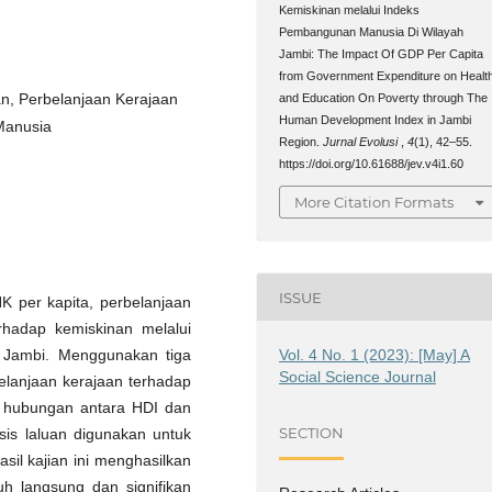
Kemiskinan melalui Indeks
Pembangunan Manusia Di Wilayah
Jambi: The Impact Of GDP Per Capita
from Government Expenditure on Healt
n, Perbelanjaan Kerajaan
and Education On Poverty through The
Human Development Index in Jambi
Manusia
Region.
Jurnal Evolusi
,
4
(1), 42–55.
https://doi.org/10.61688/jev.v4i1.60
More Citation Formats
ISSUE
K per kapita, perbelanjaan
rhadap kemiskinan melalui
Vol. 4 No. 1 (2023): [May] A
 Jambi. Menggunakan tiga
Social Science Journal
elanjaan kerajaan terhadap
is hubungan antara HDI dan
SECTION
lisis laluan digunakan untuk
sil kajian ini menghasilkan
h langsung dan signifikan