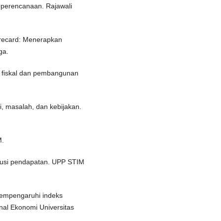
 perencanaan. Rajawali
corecard: Menerapkan
ga.
si fiskal dan pembangunan
, masalah, dan kebijakan.
M.
ibusi pendapatan. UPP STIM
 mempengaruhi indeks
al Ekonomi Universitas