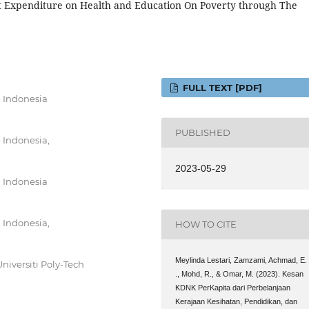
 Expenditure on Health and Education On Poverty through The
FULL TEXT [PDF]
, Indonesia
PUBLISHED
 Indonesia,
2023-05-29
, Indonesia
 Indonesia,
HOW TO CITE
Meylinda Lestari, Zamzami, Achmad, E.
Universiti Poly-Tech
., Mohd, R., & Omar, M. (2023). Kesan
KDNK PerKapita dari Perbelanjaan
Kerajaan Kesihatan, Pendidikan, dan